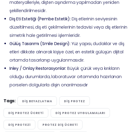
materyalleriyle, dişten aşındırma yapılmadan yeniden
şekillendirilmesidir.
Diş Eti Estetiği (Pembe Estetik)
:
Diş etlerinin seviyesinin
düzeltilmesi, diş eti çekilmelerinin tedavisi veya diş etlerinin
simetrik hale getirilmesi işlemleridir.
Gülüş Tasarımı (Smile Design):
Yüz yapısı, dudaklar ve diş
etleri dikkate alınarak kişiye özel, en estetik gülüşün dijital
ortamda tasarlanıp uygulanmasıdır.
Inley / Onlay Restorasyonlar:
Büyük çürük veya kırıkların
olduğu durumlarda, laboratuvar ortamında hazırlanan
porselen dolgularla dişin onarılmasıdır
Tags:
DIŞ BEYAZLATMA
DIŞ PROTEZ
DIŞ PROTEZ ÜCRETI
DIŞ PROTEZ UYGULAMALARI
DIŞ PROTEZI
PROTEZ DIŞ ÜCRETI