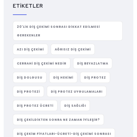
ETIKETLER
20'LIK DIŞ ÇEKIMI SONRASI DIKKAT EDILMESI
GEREKENLER
AZI DIŞ ÇEKIMI
AĞRISIZ DIŞ ÇEKIMI
CERRAHI DIŞ ÇEKIMI NEDIR
DIŞ BEYAZLATMA
DIŞ DOLGUSU
DIŞ HEKIMI
DIŞ PROTEZ
DIŞ PROTEZI
DIŞ PROTEZ UYGULAMALARI
DIŞ PROTEZ ÜCRETI
DIŞ SAĞLIĞI
DIŞ ÇEKILDIKTEN SONRA NE ZAMAN İYILEŞIR?
DIŞ ÇEKIM FIYATLARI-ÜCRETI-DIŞ ÇEKIMI SONRASI