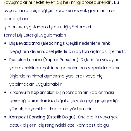
kavuşmalarını hedefleyen diş hekimliği prosedürleridir
. Bu
uygulamalar, diş sağlığını korurken estetik görünümü ön
plana çıkarır.
İşte en sık uygulanan diş estetiği yöntemleri:
Temel Diş Estetiği Uygulamaları
Diş Beyazlatma (Bleaching):
Çeşitli nedenlerle renk
değiştiren dişlerin, özel jellerle birkaç ton açılması işlemidir.
Porselen Lamina (Yaprak Porselen)
:
Dişlerin ön yüzeyine
yaprak şeklinde, çok ince porselenlerin yapıştırılmasıdır.
Dişlerde minimal aşındırma yapılarak veya hiç
yapılmadan uygulanabilir.
Zirkonyum Kaplamalar:
Dişin tamamının kaplanması
gerektiği durumlarda, doğal dişe yakın, ışık geçirgenliği
yüksek, dayanıklı bir kaplama yöntemidir.
Kompozit Bonding (Estetik Dolgu)
:
Kırık, aralıklı veya şekli
bozuk dişlerin, diş rengindeki özel kompozit dolgu